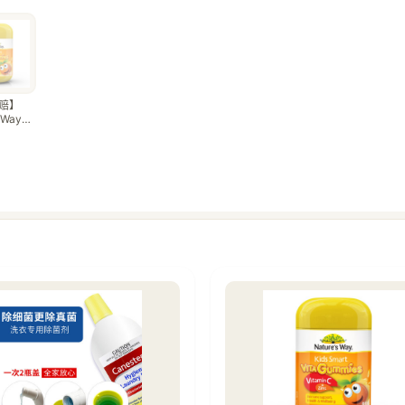
赔】
 Way