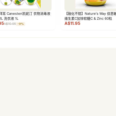
R拜耳 Canesten凯妮汀 衣物消毒液
【融化不赔】Nature's Way 佳思
L 洗衣液 1L
维生素C加锌软糖C & Zinc 60粒
95
A$11.95
A$10.95
-
9
%