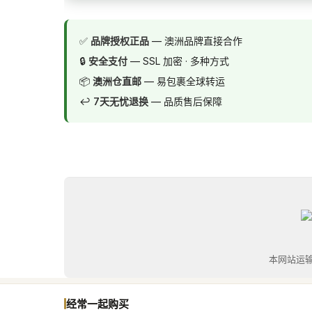
✅
品牌授权正品
— 澳洲品牌直接合作
🔒
安全支付
— SSL 加密 · 多种方式
📦
澳洲仓直邮
— 易包裹全球转运
↩️
7天无忧退换
— 品质售后保障
本网站运
经常一起购买