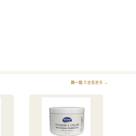
换一批 ↻
查看更多 →