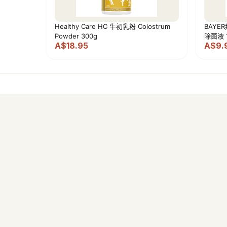
Healthy Care HC 牛初乳粉 Colostrum
BAYE
Powder 300g
除菌液 1
A$18.95
A$9.