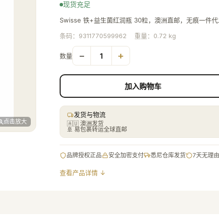
现货充足
Swisse 铁+益生菌红润瓶 30粒，澳洲直邮，无痕一件
条码：
9311770599962
重量：
0.72
kg
−
+
1
数量
加入购物车
发货与物流
点击放大
🇦🇺 澳洲发货
🚢
易包裹转运全球直邮
品牌授权正品
安全加密支付
悉尼仓库发货
7天无理
查看产品详情 ↓