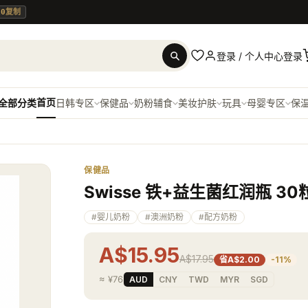
10
复制
登录
/
个人中心
登录
首页
全部分类
日韩专区
保健品
奶粉辅食
美妆护肤
玩具
母婴专区
保
保健品
Swisse 铁+益生菌红润瓶 30
#
婴儿奶粉
#
澳洲奶粉
#
配方奶粉
A$15.95
A$17.95
省A$2.00
-
11
%
≈
¥76
AUD
CNY
TWD
MYR
SGD