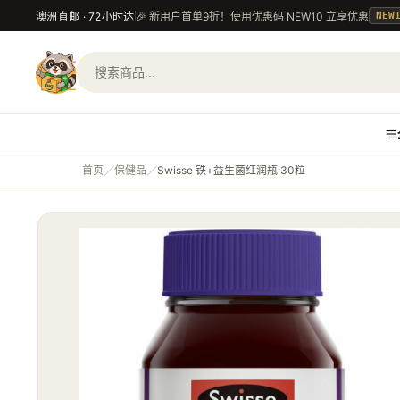
澳洲直邮 · 72小时达
🎉 新用户首单9折！使用优惠码 NEW10 立享优惠
NEW
首页
保健品
Swisse 铁+益生菌红润瓶 30粒
／
／