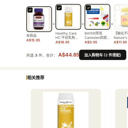
+
+
+
Healthy Care
BAYER拜耳
【融化不
本商品
HC 牛初乳粉…
Canesten凯妮汀
Nature's
A$15.95
…
佳…
A$18.95
A$9.95
A$11.95
A$44.85
加入购物车 (2 件搭配)
共选
3
件，合计：
相关推荐