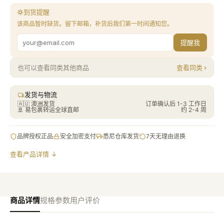
到货提醒
该商品暂时缺货。留下邮箱，补货后我们第一时间通知您。
提醒我
查看同类 ›
也可以查看同类其他商品
发货与物流
🇦🇺 澳洲发货
订单确认后 1-3 工作日
🚢
易包裹转运全球直邮
约 2-4 周
品牌授权正品
安全加密支付
悉尼仓库发货
7天无理由退换
查看产品详情 ↓
商品详情
规格参数
用户评价