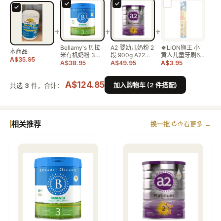
+
+
+
Bellamy's 贝拉
A2 婴幼儿奶粉 2
🍀LION狮王 小
本商品
米有机奶粉 3
段 900g A22…
黄人儿童牙刷6-
A$35.95
段…
12…
A$38.95
A$49.95
A$3.95
A$124.85
加入购物车 (2 件搭配)
共选
3
件，合计：
相关推荐
换一批 ↻
查看更多 →