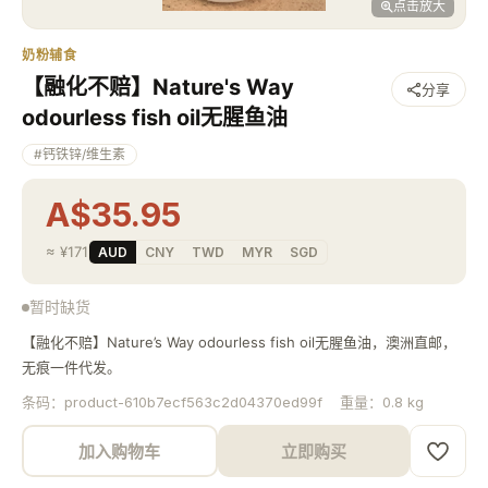
点击放大
奶粉辅食
【融化不赔】Nature's Way
分享
odourless fish oil无腥鱼油
#
钙铁锌/维生素
A$35.95
≈
¥171
AUD
CNY
TWD
MYR
SGD
暂时缺货
【融化不赔】Nature’s Way odourless fish oil无腥鱼油，澳洲直邮，
无痕一件代发。
条码：
product-610b7ecf563c2d04370ed99f
重量：
0.8
kg
加入购物车
立即购买