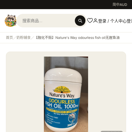
简中
AUD
登录
/
个人中心
登
首页
奶粉辅食
【融化不赔】Nature's Way odourless fish oil无腥鱼油
／
／