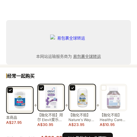
本网站运输服务商为
易包裹全球转运
经常一起购买
+
+
+
【融化不赔】拜
【融化不赔】
【融化不赔】
本商品
尔 Elevit爱乐维
Nature's Way
Healthy Care
A$27.95
孕妇…
K…
儿…
A$30.95
A$23.95
A$10.95