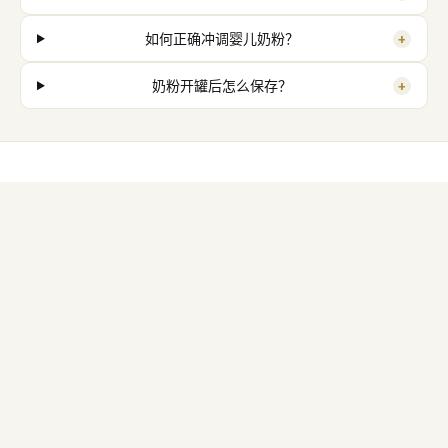
+
如何正确冲调婴儿奶粉？
+
奶粉开罐后怎么保存？