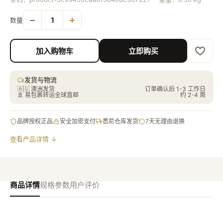
−
+
1
数量
加入购物车
立即购买
发货与物流
🇦🇺 澳洲发货
订单确认后 1-3 工作日
🚢
易包裹转运全球直邮
约 2-4 周
品牌授权正品
安全加密支付
悉尼仓库发货
7天无理由退换
查看产品详情 ↓
商品详情
规格参数
用户评价