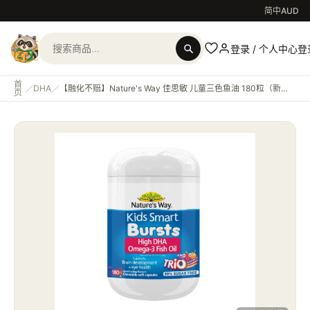
简中
AUD
登录
/
个人中心
登
首
DHA
【融化不赔】Nature's Way 佳思敏 儿童三色鱼油 180粒（新包装）Kids Smart Bursts High DHA Omega-3 Fish Oil Trio 180 Capsules
／
／
页