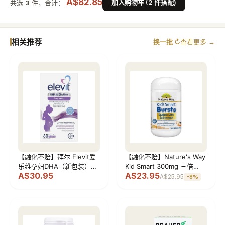
A$82.85
加入购物车 (2 件搭配)
共选
3
件，合计：
相关推荐
换一批 ↻
查看更多 →
【融化不赔】拜尔 Elevit爱
【融化不赔】Nature's Way
乐维孕妇DHA（新包装）
Kid Smart 300mg 三倍
A$30.95
A$23.95
60粒
DHA胶囊 二代 （金标学生
A$25.95
-
8
%
dha 新版） 50粒