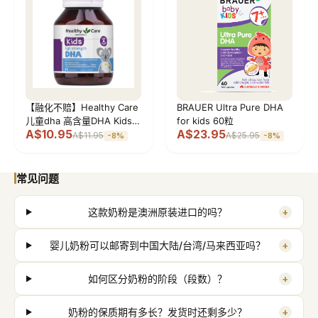
【融化不赔】Healthy Care
BRAUER Ultra Pure DHA
儿童dha 高含量DHA Kids
for kids 60粒
A$10.95
A$23.95
high strength DHA 60
A$11.95
A$25.95
-
8
%
-
8
%
常见问题
+
这款奶粉是澳洲原装进口的吗？
+
婴儿奶粉可以邮寄到中国大陆/台湾/马来西亚吗？
+
如何区分奶粉的阶段（段数）？
+
奶粉的保质期有多长？发货时还剩多少？